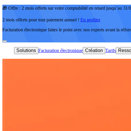
🎁 Offre : 2 mois offerts sur votre comptabilité en retard jusqu’au 31
2 mois offerts pour tout paiement annuel !
En profiter
Facturation électronique faites le point avec nos experts avant la réfo
Solutions
Facturation électronique
Création
Tarifs
Resso