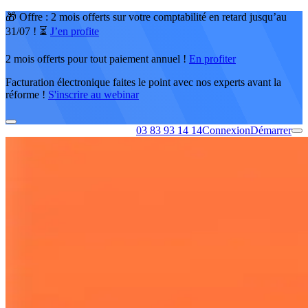
🎁 Offre : 2 mois offerts sur votre comptabilité en retard jusqu’au
31/07 ! ⏳
J’en profite
2 mois offerts pour tout paiement annuel !
En profiter
Facturation électronique faites le point avec nos experts avant la
réforme !
S'inscrire au webinar
03 83 93 14 14
Connexion
Démarrer