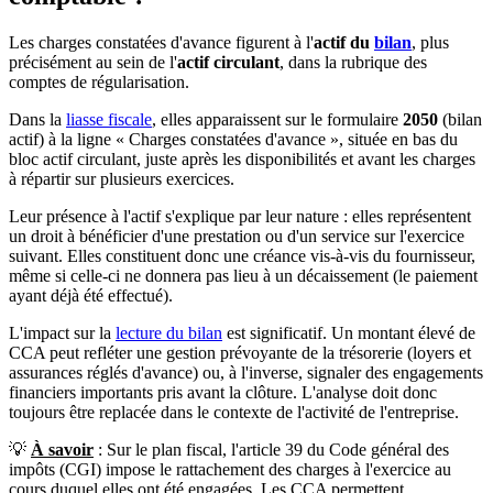
Les charges constatées d'avance figurent à l'
actif du
bilan
, plus
précisément au sein de l'
actif circulant
, dans la rubrique des
comptes de régularisation.
Dans la
liasse fiscale
, elles apparaissent sur le formulaire
2050
(bilan
actif) à la ligne « Charges constatées d'avance », située en bas du
bloc actif circulant, juste après les disponibilités et avant les charges
à répartir sur plusieurs exercices.
Leur présence à l'actif s'explique par leur nature : elles représentent
un droit à bénéficier d'une prestation ou d'un service sur l'exercice
suivant. Elles constituent donc une créance vis-à-vis du fournisseur,
même si celle-ci ne donnera pas lieu à un décaissement (le paiement
ayant déjà été effectué).
L'impact sur la
lecture du bilan
est significatif. Un montant élevé de
CCA peut refléter une gestion prévoyante de la trésorerie (loyers et
assurances réglés d'avance) ou, à l'inverse, signaler des engagements
financiers importants pris avant la clôture. L'analyse doit donc
toujours être replacée dans le contexte de l'activité de l'entreprise.
💡
À savoir
: Sur le plan fiscal, l'article 39 du Code général des
impôts (CGI) impose le rattachement des charges à l'exercice au
cours duquel elles ont été engagées. Les CCA permettent