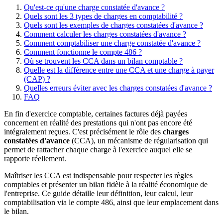
Qu'est-ce qu'une charge constatée d'avance ?
Quels sont les 3 types de charges en comptabilité ?
Quels sont les exemples de charges constatées d'avance ?
Comment calculer les charges constatées d'avance ?
Comment comptabiliser une charge constatée d'avance ?
Comment fonctionne le compte 486 ?
Où se trouvent les CCA dans un bilan comptable ?
Quelle est la différence entre une CCA et une charge à payer
(CAP) ?
Quelles erreurs éviter avec les charges constatées d'avance ?
FAQ
En fin d'exercice comptable, certaines factures déjà payées
concernent en réalité des prestations qui n'ont pas encore été
intégralement reçues. C'est précisément le rôle des
charges
constatées d'avance
(CCA), un mécanisme de régularisation qui
permet de rattacher chaque charge à l'exercice auquel elle se
rapporte réellement.
Maîtriser les CCA est indispensable pour respecter les règles
comptables et présenter un bilan fidèle à la réalité économique de
l'entreprise. Ce guide détaille leur définition, leur calcul, leur
comptabilisation via le compte 486, ainsi que leur emplacement dans
le bilan.