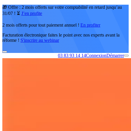
🎁 Offre : 2 mois offerts sur votre comptabilité en retard jusqu’au
31/07 ! ⏳
J’en profite
2 mois offerts pour tout paiement annuel !
En profiter
Facturation électronique faites le point avec nos experts avant la
réforme !
S'inscrire au webinar
03 83 93 14 14
Connexion
Démarrer