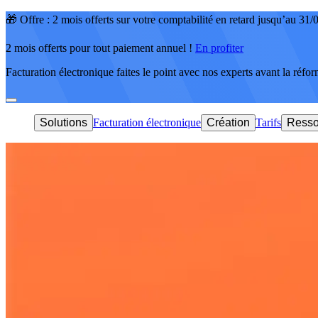
🎁 Offre : 2 mois offerts sur votre comptabilité en retard jusqu’au 31
2 mois offerts pour tout paiement annuel !
En profiter
Facturation électronique faites le point avec nos experts avant la réfo
Solutions
Facturation électronique
Création
Tarifs
Resso