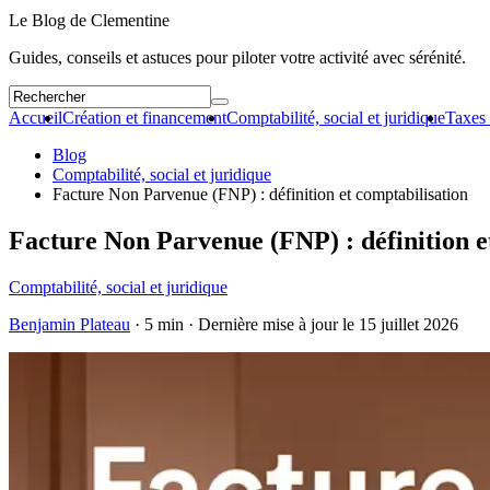
Le Blog de Clementine
Guides, conseils et astuces pour piloter votre activité avec sérénité.
Accueil
Création et financement
Comptabilité, social et juridique
Taxes 
Blog
Comptabilité, social et juridique
Facture Non Parvenue (FNP) : définition et comptabilisation
Facture Non Parvenue (FNP) : définition e
Comptabilité, social et juridique
Benjamin Plateau
· 5 min · Dernière mise à jour le
15 juillet 2026