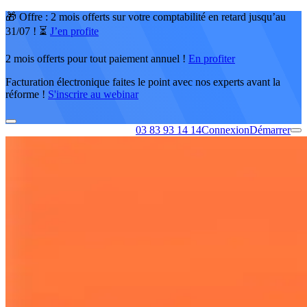
🎁 Offre : 2 mois offerts sur votre comptabilité en retard jusqu’au
31/07 ! ⏳
J’en profite
2 mois offerts pour tout paiement annuel !
En profiter
Facturation électronique faites le point avec nos experts avant la
réforme !
S'inscrire au webinar
03 83 93 14 14
Connexion
Démarrer