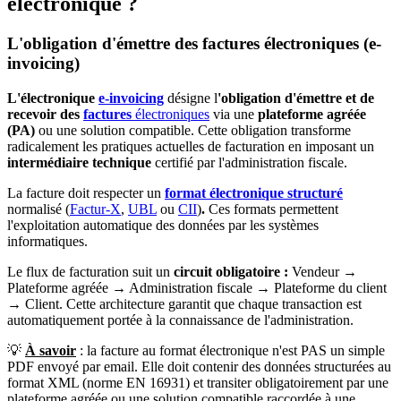
électronique ?
L'obligation d'émettre des factures électroniques (e-
invoicing)
L'électronique
e-invoicing
désigne l
'obligation d'émettre et de
recevoir des
factures
électroniques
via une
plateforme agréée
(PA)
ou une solution compatible. Cette obligation transforme
radicalement les pratiques actuelles de facturation en imposant un
intermédiaire technique
certifié par l'administration fiscale.
La facture doit respecter un
format électronique structuré
normalisé (
Factur-X
,
UBL
ou
CII
)
.
Ces formats permettent
l'exploitation automatique des données par les systèmes
informatiques.
Le flux de facturation suit un
circuit obligatoire :
Vendeur →
Plateforme agréée → Administration fiscale → Plateforme du client
→ Client. Cette architecture garantit que chaque transaction est
automatiquement portée à la connaissance de l'administration.
💡
À savoir
: la facture au format électronique n'est PAS un simple
PDF envoyé par email. Elle doit contenir des données structurées au
format XML (norme EN 16931) et transiter obligatoirement par une
plateforme agréée ou une solution compatible raccordée à une