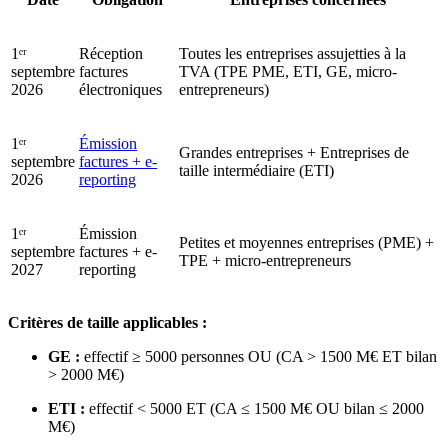
1ᵉʳ
Réception
Toutes les entreprises assujetties à la
septembre
factures
TVA (TPE PME, ETI, GE, micro-
2026
électroniques
entrepreneurs)
1ᵉʳ
Émission
Grandes entreprises + Entreprises de
septembre
factures + e-
taille intermédiaire (ETI)
2026
reporting
1ᵉʳ
Émission
Petites et moyennes entreprises (PME) +
septembre
factures + e-
TPE + micro-entrepreneurs
2027
reporting
Critères de taille applicables :
GE :
effectif ≥ 5000 personnes OU (CA > 1500 M€ ET bilan
> 2000 M€)
ETI :
effectif < 5000 ET (CA ≤ 1500 M€ OU bilan ≤ 2000
M€)