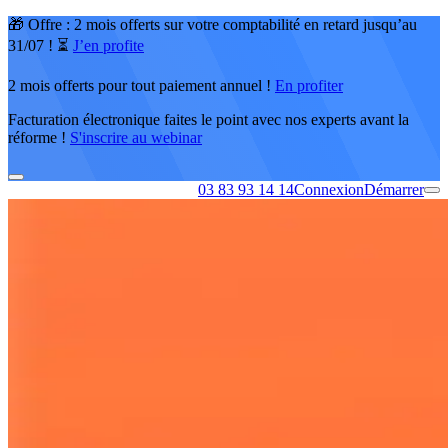
🎁 Offre : 2 mois offerts sur votre comptabilité en retard jusqu’au
31/07 ! ⏳
J’en profite
2 mois offerts pour tout paiement annuel !
En profiter
Facturation électronique faites le point avec nos experts avant la
réforme !
S'inscrire au webinar
03 83 93 14 14
Connexion
Démarrer