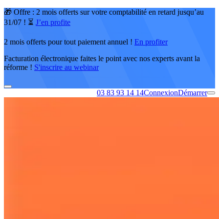
🎁 Offre : 2 mois offerts sur votre comptabilité en retard jusqu’au
31/07 ! ⏳
J’en profite
2 mois offerts pour tout paiement annuel !
En profiter
Facturation électronique faites le point avec nos experts avant la
réforme !
S'inscrire au webinar
03 83 93 14 14
Connexion
Démarrer