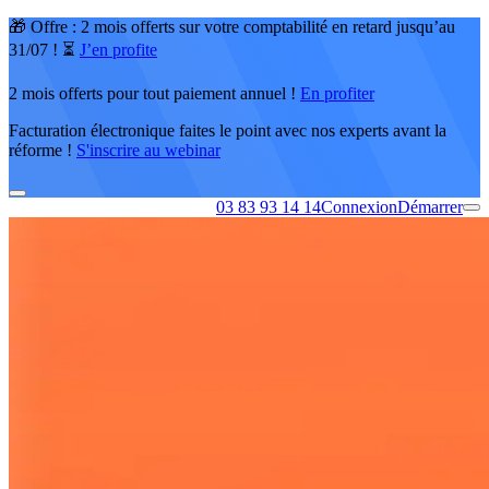
🎁 Offre : 2 mois offerts sur votre comptabilité en retard jusqu’au
31/07 ! ⏳
J’en profite
2 mois offerts pour tout paiement annuel !
En profiter
Facturation électronique faites le point avec nos experts avant la
réforme !
S'inscrire au webinar
03 83 93 14 14
Connexion
Démarrer