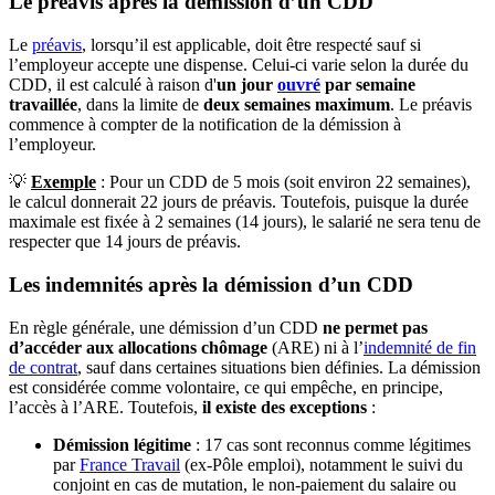
Le préavis après la démission d’un CDD
Le
préavis
, lorsqu’il est applicable, doit être respecté sauf si
l’employeur accepte une dispense. Celui-ci varie selon la durée du
CDD, il est calculé à raison d'
un jour
ouvré
par semaine
travaillée
, dans la limite de
deux semaines maximum
. Le préavis
commence à compter de la notification de la démission à
l’employeur.
💡
Exemple
: Pour un CDD de 5 mois (soit environ 22 semaines),
le calcul donnerait 22 jours de préavis. Toutefois, puisque la durée
maximale est fixée à 2 semaines (14 jours), le salarié ne sera tenu de
respecter que 14 jours de préavis.
Les indemnités après la démission d’un CDD
En règle générale, une démission d’un CDD
ne permet pas
d’accéder aux allocations chômage
(ARE) ni à l’
indemnité de fin
de contrat
, sauf dans certaines situations bien définies.
La démission
est considérée comme volontaire, ce qui empêche, en principe,
l’accès à l’ARE. Toutefois,
il existe des exceptions
:
Démission légitime
: 17 cas sont reconnus comme légitimes
par
France Travail
(ex-Pôle emploi), notamment le suivi du
conjoint en cas de mutation, le non-paiement du salaire ou