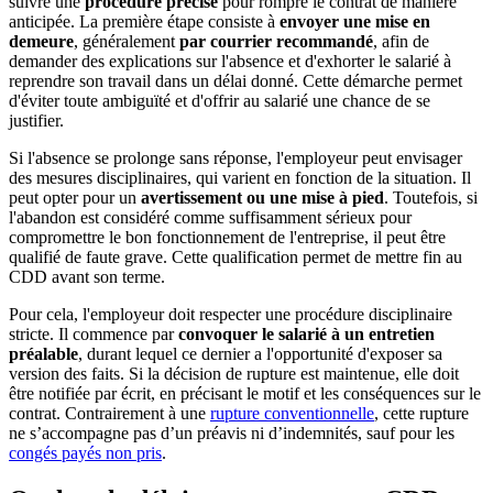
suivre une
procédure précise
pour rompre le contrat de manière
anticipée. La première étape consiste à
envoyer une mise en
demeure
, généralement
par courrier recommandé
, afin de
demander des explications sur l'absence et d'exhorter le salarié à
reprendre son travail dans un délai donné. Cette démarche permet
d'éviter toute ambiguïté et d'offrir au salarié une chance de se
justifier.
Si l'absence se prolonge sans réponse, l'employeur peut envisager
des mesures disciplinaires, qui varient en fonction de la situation. Il
peut opter pour un
avertissement ou une mise à pied
. Toutefois, si
l'abandon est considéré comme suffisamment sérieux pour
compromettre le bon fonctionnement de l'entreprise, il peut être
qualifié de faute grave. Cette qualification permet de mettre fin au
CDD avant son terme.
Pour cela, l'employeur doit respecter une procédure disciplinaire
stricte. Il commence par
convoquer le salarié à un entretien
préalable
, durant lequel ce dernier a l'opportunité d'exposer sa
version des faits. Si la décision de rupture est maintenue, elle doit
être notifiée par écrit, en précisant le motif et les conséquences sur le
contrat. Contrairement à une
rupture conventionnelle
, cette rupture
ne s’accompagne pas d’un préavis ni d’indemnités, sauf pour les
congés payés non pris
.