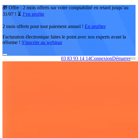
🎁 Offre : 2 mois offerts sur votre comptabilité en retard jusqu’au
31/07 ! ⏳
J’en profite
2 mois offerts pour tout paiement annuel !
En profiter
Facturation électronique faites le point avec nos experts avant la
réforme !
S'inscrire au webinar
03 83 93 14 14
Connexion
Démarrer