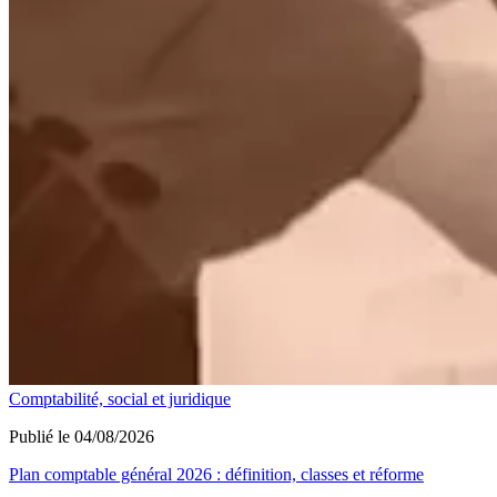
Comptabilité, social et juridique
Publié le 04/08/2026
Plan comptable général 2026 : définition, classes et réforme