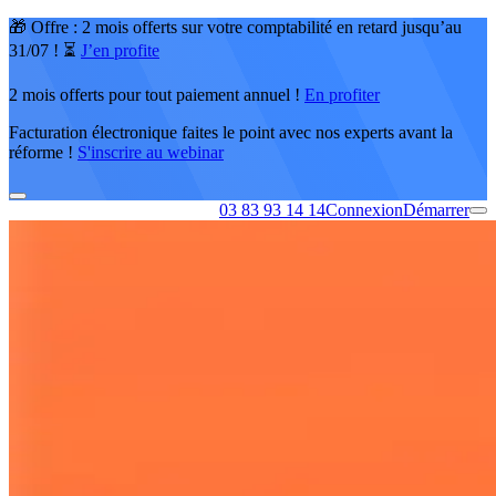
🎁 Offre : 2 mois offerts sur votre comptabilité en retard jusqu’au
31/07 ! ⏳
J’en profite
2 mois offerts pour tout paiement annuel !
En profiter
Facturation électronique faites le point avec nos experts avant la
réforme !
S'inscrire au webinar
03 83 93 14 14
Connexion
Démarrer