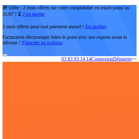
🎁 Offre : 2 mois offerts sur votre comptabilité en retard jusqu’au
31/07 ! ⏳
J’en profite
2 mois offerts pour tout paiement annuel !
En profiter
Facturation électronique faites le point avec nos experts avant la
réforme !
S'inscrire au webinar
03 83 93 14 14
Connexion
Démarrer