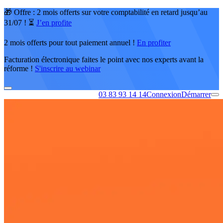
🎁 Offre : 2 mois offerts sur votre comptabilité en retard jusqu’au
31/07 ! ⏳
J’en profite
2 mois offerts pour tout paiement annuel !
En profiter
Facturation électronique faites le point avec nos experts avant la
réforme !
S'inscrire au webinar
03 83 93 14 14
Connexion
Démarrer