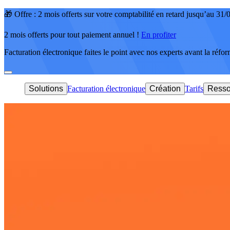
🎁 Offre : 2 mois offerts sur votre comptabilité en retard jusqu’au 31
2 mois offerts pour tout paiement annuel !
En profiter
Facturation électronique faites le point avec nos experts avant la réfo
Solutions
Facturation électronique
Création
Tarifs
Resso