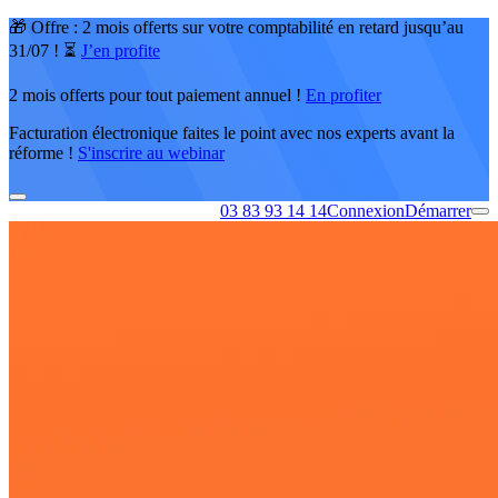
🎁 Offre : 2 mois offerts sur votre comptabilité en retard jusqu’au
31/07 ! ⏳
J’en profite
2 mois offerts pour tout paiement annuel !
En profiter
Facturation électronique faites le point avec nos experts avant la
réforme !
S'inscrire au webinar
03 83 93 14 14
Connexion
Démarrer