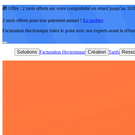
🎁 Offre : 2 mois offerts sur votre comptabilité en retard jusqu’au 31
2 mois offerts pour tout paiement annuel !
En profiter
Facturation électronique faites le point avec nos experts avant la réfo
Solutions
Facturation électronique
Création
Tarifs
Resso