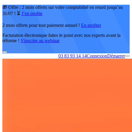
🎁 Offre : 2 mois offerts sur votre comptabilité en retard jusqu’au
31/07 ! ⏳
J’en profite
2 mois offerts pour tout paiement annuel !
En profiter
Facturation électronique faites le point avec nos experts avant la
réforme !
S'inscrire au webinar
03 83 93 14 14
Connexion
Démarrer