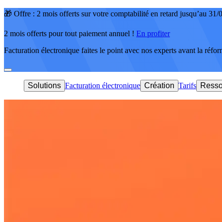
🎁 Offre : 2 mois offerts sur votre comptabilité en retard jusqu’au 31
2 mois offerts pour tout paiement annuel !
En profiter
Facturation électronique faites le point avec nos experts avant la réfo
Solutions
Facturation électronique
Création
Tarifs
Resso