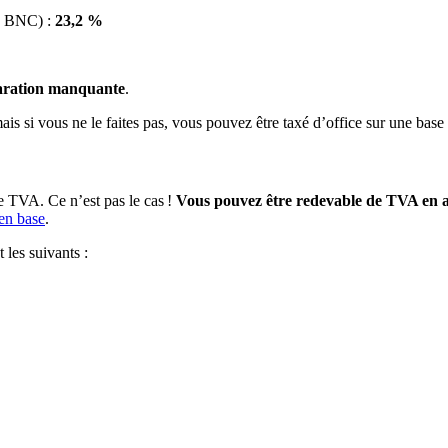
u BNC) :
23,2 %
claration manquante
.
 mais si vous ne le faites pas, vous pouvez être taxé d’office sur une bas
de TVA. Ce n’est pas le cas !
Vous pouvez être redevable de TVA en a
 en base
.
 les suivants :