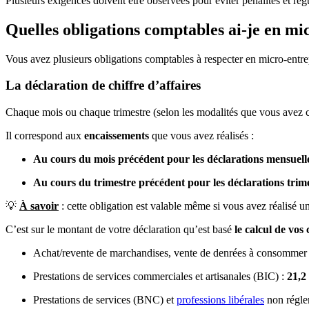
Plusieurs exigences doivent être observées pour éviter pénalités et rég
Quelles obligations comptables ai-je en mi
Vous avez plusieurs obligations comptables à respecter en micro-entre
La déclaration de chiffre d’affaires
Chaque mois ou chaque trimestre (selon les modalités que vous avez c
Il correspond aux
encaissements
que vous avez réalisés :
Au cours du mois précédent pour les déclarations mensuell
Au cours du trimestre précédent pour les déclarations trime
💡
À savoir
: cette obligation est valable même si vous avez réalisé 
C’est sur le montant de votre déclaration qu’est basé
le calcul de vos 
Achat/revente de marchandises, vente de denrées à consommer s
Prestations de services commerciales et artisanales (BIC) :
21,2
Prestations de services (BNC) et
professions libérales
non régle