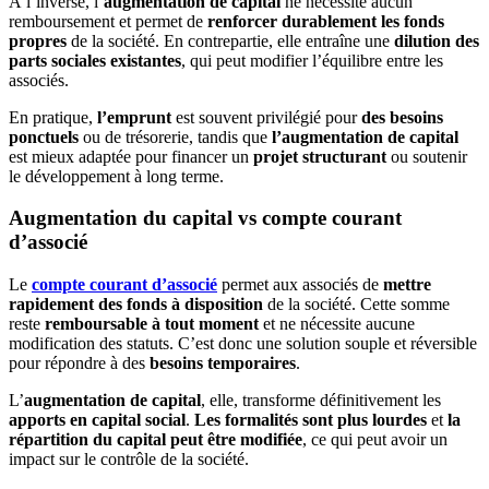
À l’inverse, l’
augmentation de capital
ne nécessite aucun
remboursement et permet de
renforcer durablement les fonds
propres
de la société. En contrepartie, elle entraîne une
dilution des
parts sociales
existantes
, qui peut modifier l’équilibre entre les
associés.
En pratique,
l’emprunt
est souvent privilégié pour
des besoins
ponctuels
ou de trésorerie, tandis que
l’augmentation de capital
est mieux adaptée pour financer un
projet structurant
ou soutenir
le développement à long terme.
Augmentation du capital vs compte courant
d’associé
Le
compte courant d’associé
permet aux associés de
mettre
rapidement des fonds à disposition
de la société. Cette somme
reste
remboursable à tout moment
et ne nécessite aucune
modification des statuts. C’est donc une solution souple et réversible
pour répondre à des
besoins temporaires
.
L’
augmentation de capital
, elle, transforme définitivement les
apports en capital social
.
Les
formalités sont plus lourdes
et
la
répartition du capital peut être modifiée
, ce qui peut avoir un
impact sur le contrôle de la société.