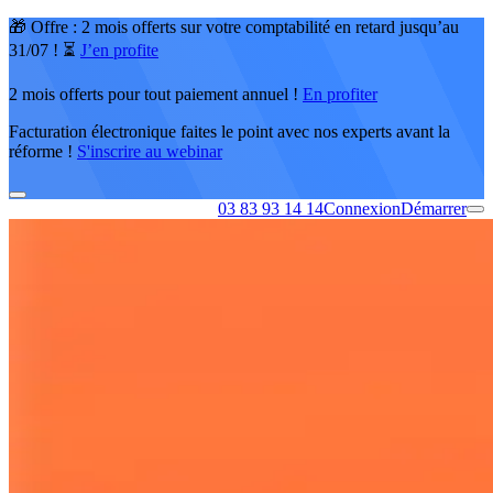
🎁 Offre : 2 mois offerts sur votre comptabilité en retard jusqu’au
31/07 ! ⏳
J’en profite
2 mois offerts pour tout paiement annuel !
En profiter
Facturation électronique faites le point avec nos experts avant la
réforme !
S'inscrire au webinar
03 83 93 14 14
Connexion
Démarrer