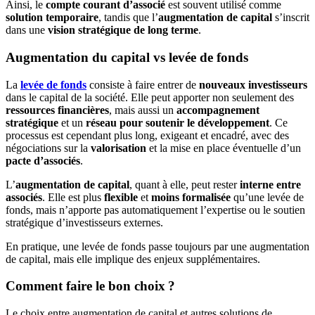
Ainsi, le
compte courant d’associé
est souvent utilisé comme
solution temporaire
, tandis que l’
augmentation de capital
s’inscrit
dans une
vision stratégique de long terme
.
Augmentation du capital vs levée de fonds
La
levée de fonds
consiste à faire entrer de
nouveaux investisseurs
dans le capital de la société. Elle peut apporter non seulement des
ressources financières
, mais aussi un
accompagnement
stratégique
et un
réseau pour soutenir le développement
. Ce
processus est cependant plus long, exigeant et encadré, avec des
négociations sur la
valorisation
et la mise en place éventuelle d’un
pacte d’associés
.
L’
augmentation de capital
, quant à elle, peut rester
interne entre
associés
. Elle est plus
flexible
et
moins formalisée
qu’une levée de
fonds, mais n’apporte pas automatiquement l’expertise ou le soutien
stratégique d’investisseurs externes.
En pratique, une levée de fonds passe toujours par une augmentation
de capital, mais elle implique des enjeux supplémentaires.
Comment faire le bon choix ?
Le choix entre augmentation de capital et autres solutions de