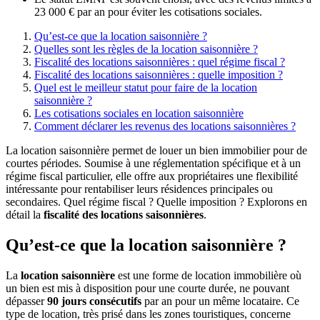
23 000 € par an pour éviter les cotisations sociales.
Qu’est-ce que la location saisonnière ?
Quelles sont les règles de la location saisonnière ?
Fiscalité des locations saisonnières : quel régime fiscal ?
Fiscalité des locations saisonnières : quelle imposition ?
Quel est le meilleur statut pour faire de la location
saisonnière ?
Les cotisations sociales en location saisonnière
Comment déclarer les revenus des locations saisonnières ?
La location saisonnière permet de louer un bien immobilier pour de
courtes périodes. Soumise à une réglementation spécifique et à un
régime fiscal particulier, elle offre aux propriétaires une flexibilité
intéressante pour rentabiliser leurs résidences principales ou
secondaires. Quel régime fiscal ? Quelle imposition ? Explorons en
détail la
fiscalité des locations saisonnières
.
Qu’est-ce que la location saisonnière ?
La
location saisonnière
est une forme de location immobilière où
un bien est mis à disposition pour une courte durée, ne pouvant
dépasser
90 jours consécutifs
par an pour un même locataire. Ce
type de location, très prisé dans les zones touristiques, concerne