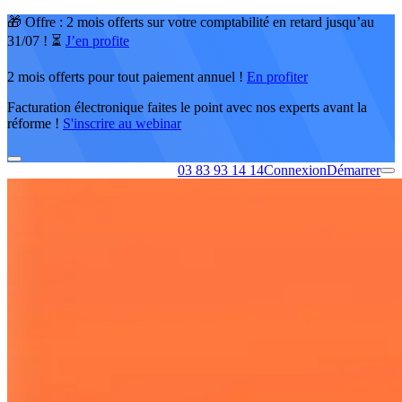
🎁 Offre : 2 mois offerts sur votre comptabilité en retard jusqu’au
31/07 ! ⏳
J’en profite
2 mois offerts pour tout paiement annuel !
En profiter
Facturation électronique faites le point avec nos experts avant la
réforme !
S'inscrire au webinar
03 83 93 14 14
Connexion
Démarrer