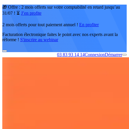
🎁 Offre : 2 mois offerts sur votre comptabilité en retard jusqu’au
31/07 ! ⏳
J’en profite
2 mois offerts pour tout paiement annuel !
En profiter
Facturation électronique faites le point avec nos experts avant la
réforme !
S'inscrire au webinar
03 83 93 14 14
Connexion
Démarrer