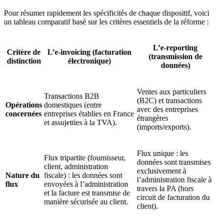
Pour résumer rapidement les spécificités de chaque dispositif, voici
un tableau comparatif basé sur les critères essentiels de la réforme :
L’e-reporting
Critère de
L’e-invoicing (facturation
(transmission de
distinction
électronique)
données)
Ventes aux particuliers
Transactions B2B
(B2C) et transactions
Opérations
domestiques (entre
avec des entreprises
concernées
entreprises établies en France
étrangères
et assujetties à la TVA).
(imports/exports).
Flux unique : les
Flux tripartite (fournisseur,
données sont transmises
client, administration
exclusivement à
Nature du
fiscale) : les données sont
l’administration fiscale à
flux
envoyées à l’administration
travers la PA (hors
et la facture est transmise de
circuit de facturation du
manière sécurisée au client.
client).