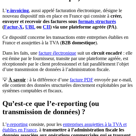
L’
e-invoicing
, aussi appelé facturation électronique, désigne le
nouveau dispositif mis en place en France qui consiste à
créer,
envoyer et recevoir des factures sous
formats structurés
(
Factur-X
,
UBL
ou
CII
) via une plateforme agréée (PA)
.
Ce dispositif concerne les transactions entre entreprises établies en
France et assujetties à la TVA (
B2B domestique
).
Dans les faits, une
facture électronique
suit un
circuit encadré
: elle
est émise par le fournisseur, transite par une plateforme agréée, est
réceptionnée par le client professionnel et fait parallèlement l’objet
d’une transmission de données à l’administration fiscale.
💡
À savoir
: à la différence d’une
facture PDF
envoyée par e-mail,
elle contient des données structurées directement exploitables par les
systèmes comptables et fiscaux.
Qu’est-ce que l’e-reporting (ou
transmission de données) ?
L’
e-reporting
consiste, pour les
entreprises assujetties à la TVA et
établies en France
, à
transmettre à l’administration fiscale les
données associées aux opérations commerciales qui se trouvent