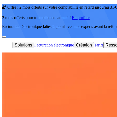
🎁 Offre : 2 mois offerts sur votre comptabilité en retard jusqu’au 31
2 mois offerts pour tout paiement annuel !
En profiter
Facturation électronique faites le point avec nos experts avant la réfo
Solutions
Facturation électronique
Création
Tarifs
Resso