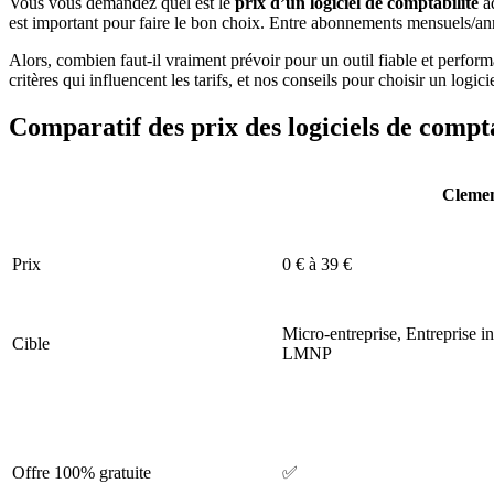
Vous vous demandez quel est le
prix d’un logiciel de comptabilité
ad
est important pour faire le bon choix. Entre abonnements mensuels/annue
Alors, combien faut-il vraiment prévoir pour un outil fiable et performa
critères qui influencent les tarifs, et nos conseils pour choisir un logi
Comparatif des prix des logiciels de compt
Clemen
Prix
0 € à 39 €
Micro-entreprise, Entreprise in
Cible
LMNP
Offre 100% gratuite
✅