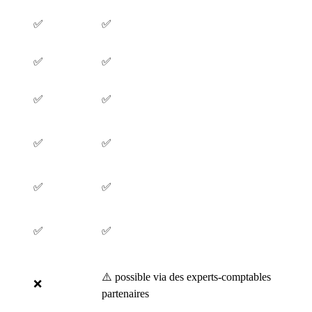
✅
✅
✅
✅
✅
✅
✅
✅
✅
✅
✅
✅
⚠️ possible via des experts-comptables
❌
partenaires