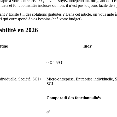
apté à votre entreprise ? Que vous soyez indépendant, dirigeant de TPE
ls et fonctionnalités incluses ou non, il n’est pas toujours facile de s’
nt ? Existe-t-il des solutions gratuites ? Dans cet article, on vous aide 
ciel qui correspond à vos besoins (et à votre budget).
abilité en 2026
tine
Indy
0 € à 59 €
dividuelle, Société, SCI /
Micro-entreprise, Entreprise individuelle, S
SCI
Comparatif des fonctionnalités
✅