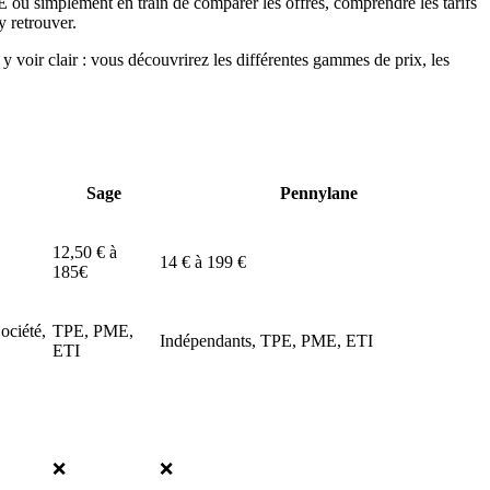
 ou simplement en train de comparer les offres, comprendre les tarifs
y retrouver.
à y voir clair : vous découvrirez les différentes gammes de prix, les
Sage
Pennylane
12,50 € à
14 € à 199 €
185€
ociété,
TPE, PME,
Indépendants, TPE, PME, ETI
ETI
❌
❌