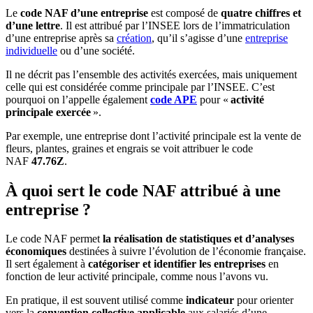
Le
code NAF d’une entreprise
est composé de
quatre chiffres et
d’une lettre
. Il est attribué par l’INSEE lors de l’immatriculation
d’une entreprise après sa
création
, qu’il s’agisse d’une
entreprise
individuelle
ou d’une société.
Il ne décrit pas l’ensemble des activités exercées, mais uniquement
celle qui est considérée comme principale par l’INSEE. C’est
pourquoi on l’appelle également
code APE
pour «
activité
principale exercée
».
Par exemple, une entreprise dont l’activité principale est la vente de
fleurs, plantes, graines et engrais se voit attribuer le code
NAF
47.76Z
.
À quoi sert le code NAF attribué à une
entreprise ?
Le code NAF permet
la réalisation de statistiques et d’analyses
économiques
destinées à suivre l’évolution de l’économie française.
Il sert également à
catégoriser et identifier les entreprises
en
fonction de leur activité principale, comme nous l’avons vu.
En pratique, il est souvent utilisé comme
indicateur
pour orienter
vers la
convention collective applicable
aux salariés d’une