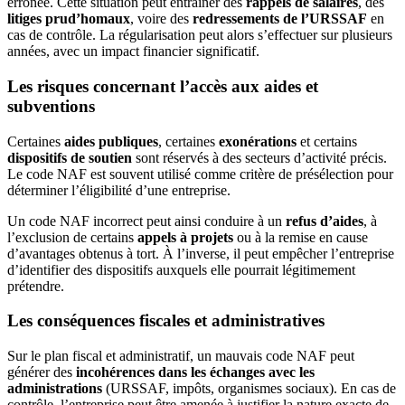
erronée. Cette situation peut entraîner des
rappels de salaires
, des
litiges prud’homaux
, voire des
redressements de l’URSSAF
en
cas de contrôle. La régularisation peut alors s’effectuer sur plusieurs
années, avec un impact financier significatif.
Les risques concernant l’accès aux aides et
subventions
Certaines
aides publiques
, certaines
exonérations
et certains
dispositifs de soutien
sont réservés à des secteurs d’activité précis.
Le code NAF est souvent utilisé comme critère de présélection pour
déterminer l’éligibilité d’une entreprise.
Un code NAF incorrect peut ainsi conduire à un
refus d’aides
, à
l’exclusion de certains
appels à projets
ou à la remise en cause
d’avantages obtenus à tort. À l’inverse, il peut empêcher l’entreprise
d’identifier des dispositifs auxquels elle pourrait légitimement
prétendre.
Les conséquences fiscales et administratives
Sur le plan fiscal et administratif, un mauvais code NAF peut
générer des
incohérences dans les échanges
avec les
administrations
(URSSAF, impôts, organismes sociaux). En cas de
contrôle, l’entreprise peut être amenée à justifier la nature exacte de