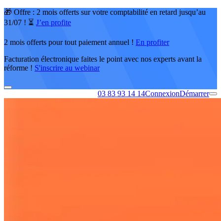
🎁 Offre : 2 mois offerts sur votre comptabilité en retard jusqu’au
31/07 ! ⏳
J’en profite
2 mois offerts pour tout paiement annuel !
En profiter
Facturation électronique faites le point avec nos experts avant la
réforme !
S'inscrire au webinar
03 83 93 14 14
Connexion
Démarrer