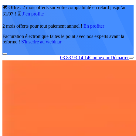
🎁 Offre : 2 mois offerts sur votre comptabilité en retard jusqu’au
31/07 ! ⏳
J’en profite
2 mois offerts pour tout paiement annuel !
En profiter
Facturation électronique faites le point avec nos experts avant la
réforme !
S'inscrire au webinar
03 83 93 14 14
Connexion
Démarrer