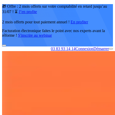
🎁 Offre : 2 mois offerts sur votre comptabilité en retard jusqu’au
31/07 ! ⏳
J’en profite
2 mois offerts pour tout paiement annuel !
En profiter
Facturation électronique faites le point avec nos experts avant la
réforme !
S'inscrire au webinar
03 83 93 14 14
Connexion
Démarrer