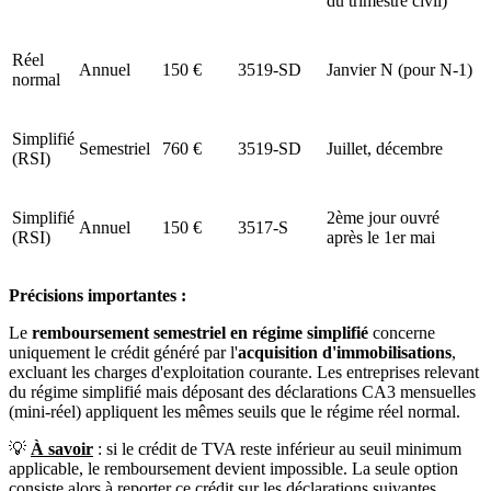
du trimestre civil)
Réel
Annuel
150 €
3519-SD
Janvier N (pour N-1)
normal
Simplifié
Semestriel
760 €
3519-SD
Juillet, décembre
(RSI)
Simplifié
2ème jour ouvré
Annuel
150 €
3517-S
(RSI)
après le 1er mai
Précisions importantes :
Le
remboursement semestriel en régime simplifié
concerne
uniquement le crédit généré par l'
acquisition d'immobilisations
,
excluant les charges d'exploitation courante. Les entreprises relevant
du régime simplifié mais déposant des déclarations CA3 mensuelles
(mini-réel) appliquent les mêmes seuils que le régime réel normal.
💡
À savoir
: si le crédit de TVA reste inférieur au seuil minimum
applicable, le remboursement devient impossible. La seule option
consiste alors à reporter ce crédit sur les déclarations suivantes.