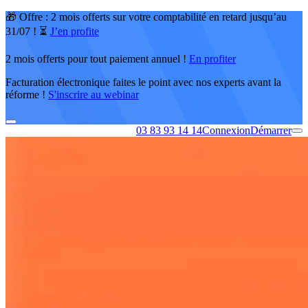
🎁 Offre : 2 mois offerts sur votre comptabilité en retard jusqu’au
31/07 ! ⏳
J’en profite
2 mois offerts pour tout paiement annuel !
En profiter
Facturation électronique faites le point avec nos experts avant la
réforme !
S'inscrire au webinar
03 83 93 14 14
Connexion
Démarrer