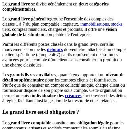
Le
grand livre
se divise généralement en
deux catégories
complémentaires.
Le
grand livre général
regroupe l'ensemble des comptes des
classes 1 à 7 du plan comptable : capitaux,
immobilisations
,
stocks
,
tiers, comptes financiers, charges et produits. Il offre une
vision
globale de la situation
comptable de l'entreprise.
Parmi les différents postes classés dans le grand livre, certains
mouvements comme les
débours
doivent être rattachés à un compte
de tiers spécifique (compte 467) car ils représentent des sommes
avancées pour le compte d’un client, sans constituer un produit ou
une charge classiques.
Les
grands livres auxiliaires
, quant à eux, apportent un
niveau de
détail supplémentaire
pour les comptes clients et fournisseurs.
Plutôt que de consulter un compte collectif unique, chaque client ou
fournisseur dispose de son propre sous-compte. Cette organisation
permet un
suivi individualisé des
créances
à recouvrer et des dettes
à régler, facilitant ainsi la gestion de la trésorerie et les relances.
Le grand livre est-il obligatoire ?
Le
grand livre comptable
constitue une
obligation légale
pour les
commerçants, artisans et sociétés commerciales soumis au régime