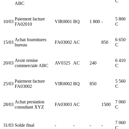
C
ABC
Paiement facture
5 800
10/03
VIR0001
BQ
1 800
-
FA02010
C
Achat fournitures
6 650
15/03
FA03002
AC
850
bureau
C
Avoir remise
6 410
20/03
AV0325
AC
240
commerciale ABC
C
Paiement facture
5 560
25/03
VIR0002
BQ
850
FA03002
C
Achat prestation
7 060
28/03
FA03003
AC
1500
consultant XYZ
C
7 060
31/03
Solde final
-
-
-
-
C