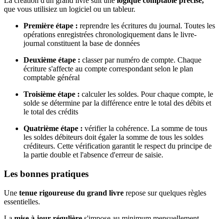
La création d'un grand livre suit une
logique comptable précise,
que vous utilisiez un logiciel ou un tableur.
Première étape :
reprendre les écritures du journal. Toutes les
opérations enregistrées chronologiquement dans le livre-
journal constituent la base de données
Deuxième étape :
classer par numéro de compte. Chaque
écriture s'affecte au compte correspondant selon le plan
comptable général
Troisième étape :
calculer les soldes. Pour chaque compte, le
solde se détermine par la différence entre le total des débits et
le total des crédits
Quatrième étape :
vérifier la cohérence. La somme de tous
les soldes débiteurs doit égaler la somme de tous les soldes
créditeurs. Cette vérification garantit le respect du principe de
la partie double et l'absence d'erreur de saisie.
Les bonnes pratiques
Une
tenue rigoureuse du grand livre
repose sur quelques règles
essentielles.
La
mise à jour régulière
s'impose au minimum mensuellement,