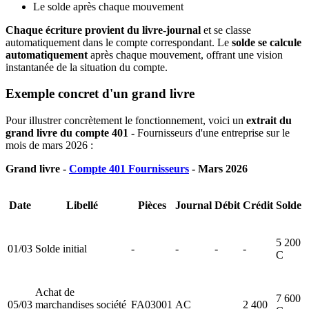
Le solde après chaque mouvement
Chaque écriture provient du livre-journal
et se classe
automatiquement dans le compte correspondant. Le
solde se calcule
automatiquement
après chaque mouvement, offrant une vision
instantanée de la situation du compte.
Exemple concret d'un grand livre
Pour illustrer concrètement le fonctionnement, voici un
extrait du
grand livre du compte 401 -
Fournisseurs d'une entreprise sur le
mois de mars 2026 :
Grand livre -
Compte 401 Fournisseurs
- Mars 2026
Date
Libellé
Pièces
Journal
Débit
Crédit
Solde
5 200
01/03
Solde initial
-
-
-
-
C
Achat de
7 600
05/03
marchandises société
FA03001
AC
2 400