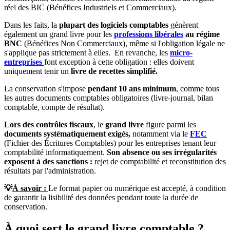
réel des BIC (Bénéfices Industriels et Commerciaux).
Dans les faits, la
plupart des logiciels comptables
génèrent
également un grand livre pour les
professions libérales
au régime
BNC
(Bénéfices Non Commerciaux), même si l'obligation légale ne
s'applique pas strictement à elles. En revanche, les
micro-
entreprises
font exception à cette obligation : elles doivent
uniquement tenir un
livre de recettes simplifié.
La conservation s'impose
pendant 10 ans minimum
, comme tous
les autres documents comptables obligatoires (livre-journal, bilan
comptable, compte de résultat).
Lors des contrôles fiscaux
, le
grand livre
figure parmi les
documents systématiquement exigés,
notamment via le
FEC
(Fichier des Écritures Comptables) pour les entreprises tenant leur
comptabilité informatiquement.
Son absence ou ses irrégularités
exposent à des sanctions :
rejet de comptabilité et reconstitution des
résultats par l'administration.
💡
À savoir :
Le format papier ou numérique est accepté, à condition
de garantir la lisibilité des données pendant toute la durée de
conservation.
À quoi sert le grand livre comptable ?