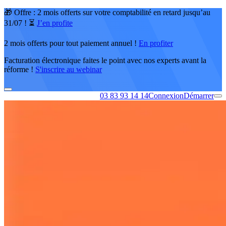
🎁 Offre : 2 mois offerts sur votre comptabilité en retard jusqu’au
31/07 ! ⏳
J’en profite
2 mois offerts pour tout paiement annuel !
En profiter
Facturation électronique faites le point avec nos experts avant la
réforme !
S'inscrire au webinar
03 83 93 14 14
Connexion
Démarrer