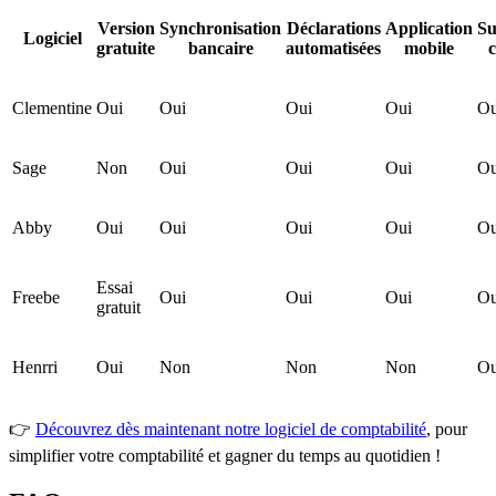
Version
Synchronisation
Déclarations
Application
Su
Logiciel
gratuite
bancaire
automatisées
mobile
c
Clementine
Oui
Oui
Oui
Oui
Ou
Sage
Non
Oui
Oui
Oui
Ou
Abby
Oui
Oui
Oui
Oui
Ou
Essai
Freebe
Oui
Oui
Oui
Ou
gratuit
Henrri
Oui
Non
Non
Non
Ou
👉
Découvrez dès maintenant notre logiciel de comptabilité
, pour
simplifier votre comptabilité et gagner du temps au quotidien !