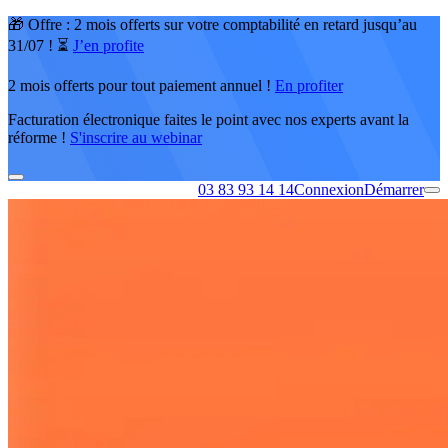
🎁 Offre : 2 mois offerts sur votre comptabilité en retard jusqu’au
31/07 ! ⏳
J’en profite
2 mois offerts pour tout paiement annuel !
En profiter
Facturation électronique faites le point avec nos experts avant la
réforme !
S'inscrire au webinar
03 83 93 14 14
Connexion
Démarrer