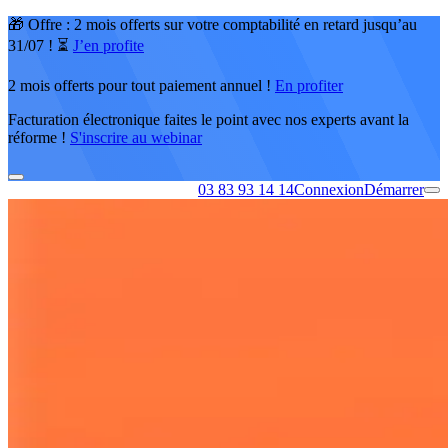
🎁 Offre : 2 mois offerts sur votre comptabilité en retard jusqu’au
31/07 ! ⏳
J’en profite
2 mois offerts pour tout paiement annuel !
En profiter
Facturation électronique faites le point avec nos experts avant la
réforme !
S'inscrire au webinar
03 83 93 14 14
Connexion
Démarrer