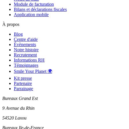
Module de facturation
Bilans et déclarations fiscales
Application mobile
À propos
Blog
Centre d'aide
Évènements
Notre histoire
Recrutement
Informations RH
Témoignages
Smile Your Planet 🌍
Kit presse
Partenaire
Parrainage
Bureaux Grand Est
9 Avenue du Rhin
54520 Laxou
Bureaux Ile-de-France