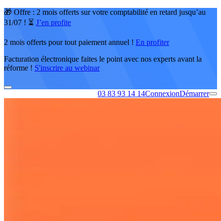
🎁 Offre : 2 mois offerts sur votre comptabilité en retard jusqu’au
31/07 ! ⏳
J’en profite
2 mois offerts pour tout paiement annuel !
En profiter
Facturation électronique faites le point avec nos experts avant la
réforme !
S'inscrire au webinar
03 83 93 14 14
Connexion
Démarrer