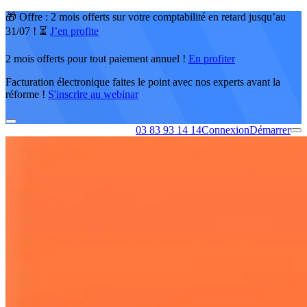
🎁 Offre : 2 mois offerts sur votre comptabilité en retard jusqu’au
31/07 ! ⏳
J’en profite
2 mois offerts pour tout paiement annuel !
En profiter
Facturation électronique faites le point avec nos experts avant la
réforme !
S'inscrire au webinar
03 83 93 14 14
Connexion
Démarrer