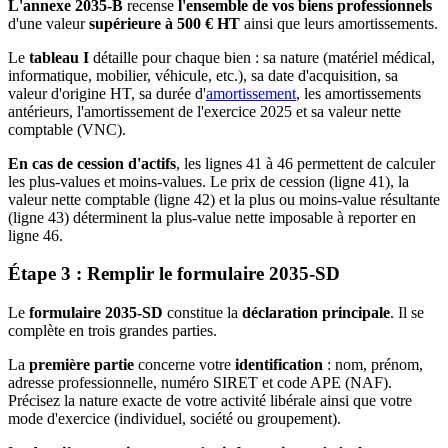
L'annexe 2035-B
recense
l'ensemble de vos biens professionnels
d'une valeur
supérieure à 500 € HT
ainsi que leurs amortissements.
Le
tableau I
détaille pour chaque bien : sa nature (matériel médical,
informatique, mobilier, véhicule, etc.), sa date d'acquisition, sa
valeur d'origine HT, sa durée d'
amortissement
, les amortissements
antérieurs, l'amortissement de l'exercice 2025 et sa valeur nette
comptable (VNC).
En cas de cession d'actifs
, les lignes 41 à 46 permettent de calculer
les plus-values et moins-values. Le prix de cession (ligne 41), la
valeur nette comptable (ligne 42) et la plus ou moins-value résultante
(ligne 43) déterminent la plus-value nette imposable à reporter en
ligne 46.
Étape 3 : Remplir le formulaire 2035-SD
Le
formulaire 2035-SD
constitue la
déclaration principale
. Il se
complète en trois grandes parties.
La
première partie
concerne votre
identification
: nom, prénom,
adresse professionnelle, numéro SIRET et code APE (NAF).
Précisez la nature exacte de votre activité libérale ainsi que votre
mode d'exercice (individuel, société ou groupement).