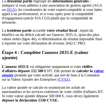
La
deuxième partie
regroupe les
informations générales
:
indiquez si vous adhérez à une association de gestion agréée (AGA
ou
OGA
), les coordonnées de votre expert-comptable si vous faites
appel à un professionnel, et si vous optez pour la comptabilité
d'engagement (article 93A CGI) plutôt que la comptabilité de
trésorerie.
La
troisième partie
accueille
votre résultat fiscal
: report du
bénéfice ou du déficit calculé sur l'annexe 2035-A, ajout des plus-
values nettes (ligne 46), et détermination du résultat imposable final
à reporter sur votre déclaration de revenus 2042-C PRO.
Étape 4 : Compléter l'annexe 2035-E (valeur
ajoutée)
L'annexe 2035-E
est obligatoire uniquement si votre
chiffre
d'affaires dépasse 152 500 €
HT. Elle permet de
calculer la
valeur
ajoutée
produite par votre activité, qui sert de base à la Cotisation
sur la Valeur Ajoutée des Entreprises (
CVAE
).
La valeur ajoutée se calcule en soustrayant les achats de
marchandises et les services extérieurs de votre chiffre d'affaires HT.
Si votre valeur ajoutée dépasse 500 000 €, vous devez également
déposer la déclaration 1330-CVAE.