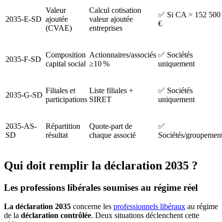
Valeur
Calcul cotisation
✅ Si CA > 152 500
2035-E-SD
ajoutée
valeur ajoutée
€
(CVAE)
entreprises
Composition
Actionnaires/associés
✅ Sociétés
2035-F-SD
capital social
≥10 %
uniquement
Filiales et
Liste filiales +
✅ Sociétés
2035-G-SD
participations
SIRET
uniquement
2035-AS-
Répartition
Quote-part de
✅
SD
résultat
chaque associé
Sociétés/groupemen
Qui doit remplir la déclaration 2035 ?
Les professions libérales soumises au régime réel
La déclaration 2035
concerne les
professionnels libéraux
au régime
de la
déclaration contrôlée
. Deux situations déclenchent cette