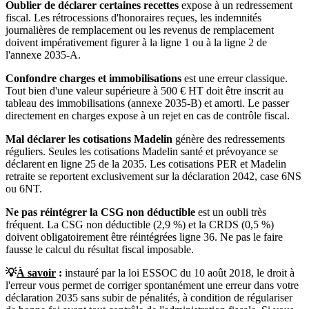
Oublier de déclarer certaines recettes
expose à un redressement
fiscal. Les rétrocessions d'honoraires reçues, les indemnités
journalières de remplacement ou les revenus de remplacement
doivent impérativement figurer à la ligne 1 ou à la ligne 2 de
l'annexe 2035-A.
Confondre charges et immobilisations
est une erreur classique.
Tout bien d'une valeur supérieure à 500 € HT doit être inscrit au
tableau des immobilisations (annexe 2035-B) et amorti. Le passer
directement en charges expose à un rejet en cas de contrôle fiscal.
Mal déclarer les cotisations Madelin
génère des redressements
réguliers. Seules les cotisations Madelin santé et prévoyance se
déclarent en ligne 25 de la 2035. Les cotisations PER et Madelin
retraite se reportent exclusivement sur la déclaration 2042, case 6NS
ou 6NT.
Ne pas réintégrer la CSG non déductible
est un oubli très
fréquent. La CSG non déductible (2,9 %) et la CRDS (0,5 %)
doivent obligatoirement être réintégrées ligne 36. Ne pas le faire
fausse le calcul du résultat fiscal imposable.
💡
À savoir
:
instauré par la loi ESSOC du 10 août 2018, le droit à
l'erreur vous permet de corriger spontanément une erreur dans votre
déclaration 2035 sans subir de pénalités, à condition de régulariser